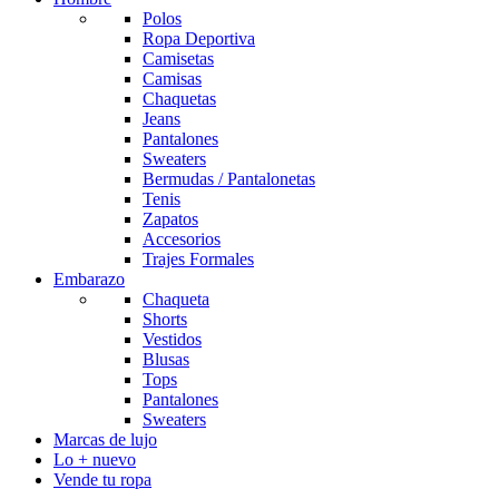
Polos
Ropa Deportiva
Camisetas
Camisas
Chaquetas
Jeans
Pantalones
Sweaters
Bermudas / Pantalonetas
Tenis
Zapatos
Accesorios
Trajes Formales
Embarazo
Chaqueta
Shorts
Vestidos
Blusas
Tops
Pantalones
Sweaters
Marcas de lujo
Lo + nuevo
Vende tu ropa