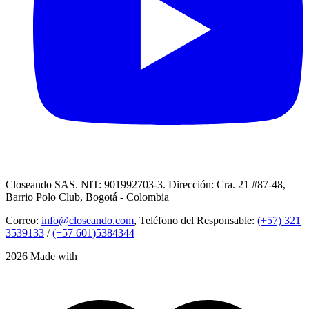
Closeando SAS. NIT: 901992703-3. Dirección: Cra. 21 #87-48,
Barrio Polo Club, Bogotá - Colombia
Correo:
info@closeando.com
, Teléfono del Responsable:
(+57) 321
3539133
/
(+57 601)5384344
2026 Made with