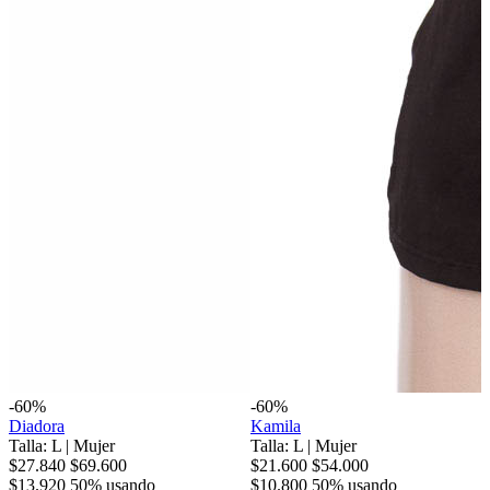
-60%
-60%
Diadora
Kamila
Talla: L
|
Mujer
Talla: L
|
Mujer
$27.840
$69.600
$21.600
$54.000
$13.920
50% usando
$10.800
50% usando