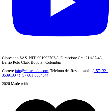
Closeando SAS. NIT: 901992703-3. Dirección: Cra. 21 #87-48,
Barrio Polo Club, Bogotá - Colombia
Correo:
info@closeando.com
, Teléfono del Responsable:
(+57) 321
3539133
/
(+57 601)5384344
2026 Made with