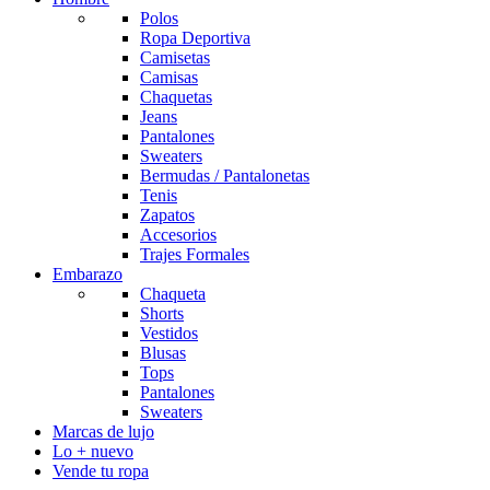
Polos
Ropa Deportiva
Camisetas
Camisas
Chaquetas
Jeans
Pantalones
Sweaters
Bermudas / Pantalonetas
Tenis
Zapatos
Accesorios
Trajes Formales
Embarazo
Chaqueta
Shorts
Vestidos
Blusas
Tops
Pantalones
Sweaters
Marcas de lujo
Lo + nuevo
Vende tu ropa