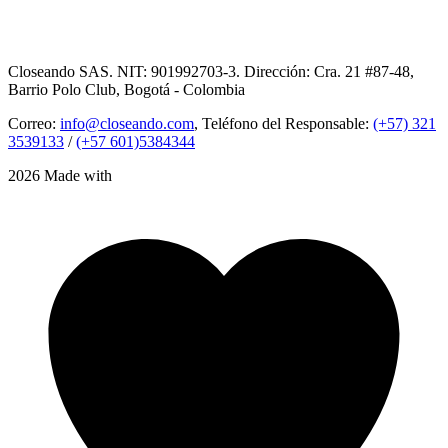
Closeando SAS. NIT: 901992703-3. Dirección: Cra. 21 #87-48,
Barrio Polo Club, Bogotá - Colombia
Correo:
info@closeando.com
, Teléfono del Responsable:
(+57) 321
3539133
/
(+57 601)5384344
2026 Made with