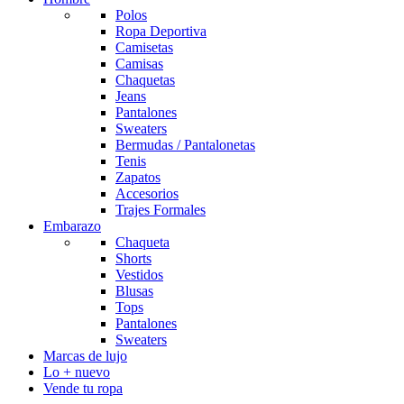
Polos
Ropa Deportiva
Camisetas
Camisas
Chaquetas
Jeans
Pantalones
Sweaters
Bermudas / Pantalonetas
Tenis
Zapatos
Accesorios
Trajes Formales
Embarazo
Chaqueta
Shorts
Vestidos
Blusas
Tops
Pantalones
Sweaters
Marcas de lujo
Lo + nuevo
Vende tu ropa