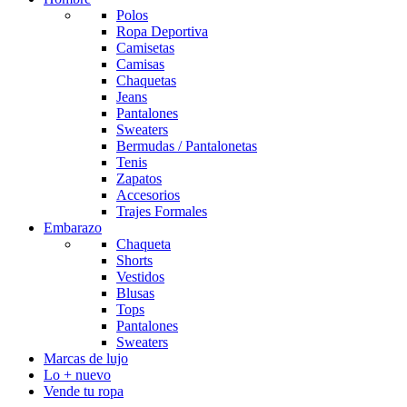
Polos
Ropa Deportiva
Camisetas
Camisas
Chaquetas
Jeans
Pantalones
Sweaters
Bermudas / Pantalonetas
Tenis
Zapatos
Accesorios
Trajes Formales
Embarazo
Chaqueta
Shorts
Vestidos
Blusas
Tops
Pantalones
Sweaters
Marcas de lujo
Lo + nuevo
Vende tu ropa