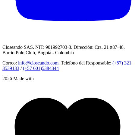
Closeando SAS. NIT: 901992703-3. Dirección: Cra. 21 #87-48,
Barrio Polo Club, Bogotá - Colombia
Correo:
info@closeando.com
, Teléfono del Responsable:
(+57) 321
3539133
/
(+57 601)5384344
2026 Made with