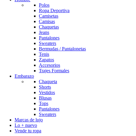
Polos
Ropa Deportiva
Camisetas
Camisas
Chaquetas
Jeans
Pantalones
Sweaters
Bermudas / Pantalonetas
Tenis
Zapatos
Accesorios
Trajes Formales
Embarazo
Chaqueta
Shorts
Vestidos
Blusas
Tops
Pantalones
Sweaters
Marcas de lujo
Lo + nuevo
Vende tu ropa