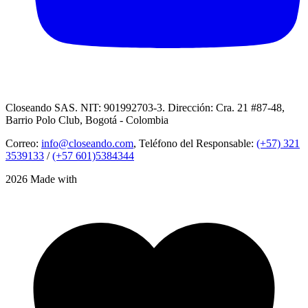
Closeando SAS. NIT: 901992703-3. Dirección: Cra. 21 #87-48,
Barrio Polo Club, Bogotá - Colombia
Correo:
info@closeando.com
, Teléfono del Responsable:
(+57) 321
3539133
/
(+57 601)5384344
2026 Made with