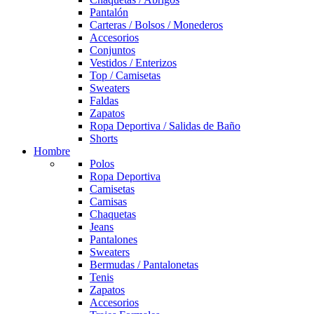
Pantalón
Carteras / Bolsos / Monederos
Accesorios
Conjuntos
Vestidos / Enterizos
Top / Camisetas
Sweaters
Faldas
Zapatos
Ropa Deportiva / Salidas de Baño
Shorts
Hombre
Polos
Ropa Deportiva
Camisetas
Camisas
Chaquetas
Jeans
Pantalones
Sweaters
Bermudas / Pantalonetas
Tenis
Zapatos
Accesorios