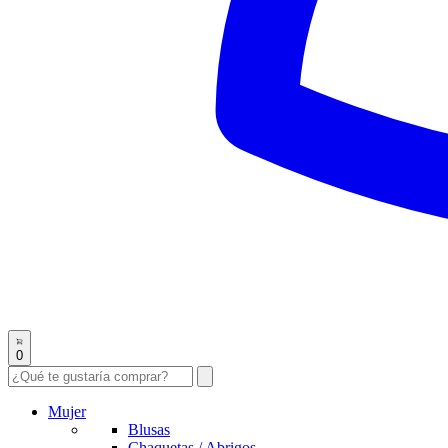
0
Mujer
Blusas
Chaquetas / Abrigos