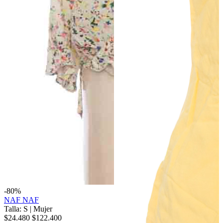
-80%
NAF NAF
Talla: S
|
Mujer
$24.480
$122.400