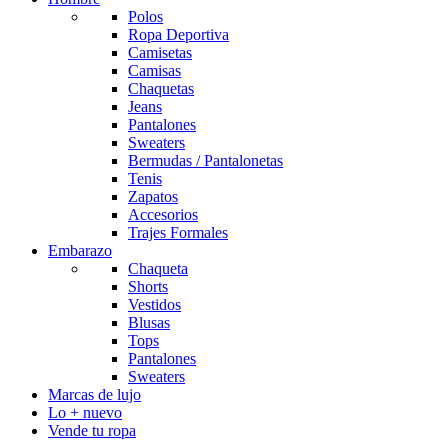
Polos
Ropa Deportiva
Camisetas
Camisas
Chaquetas
Jeans
Pantalones
Sweaters
Bermudas / Pantalonetas
Tenis
Zapatos
Accesorios
Trajes Formales
Embarazo
Chaqueta
Shorts
Vestidos
Blusas
Tops
Pantalones
Sweaters
Marcas de lujo
Lo + nuevo
Vende tu ropa