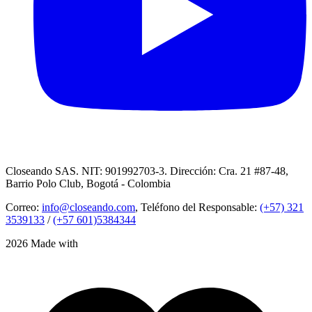
Closeando SAS. NIT: 901992703-3. Dirección: Cra. 21 #87-48,
Barrio Polo Club, Bogotá - Colombia
Correo:
info@closeando.com
, Teléfono del Responsable:
(+57) 321
3539133
/
(+57 601)5384344
2026 Made with