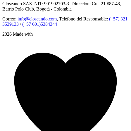
Closeando SAS. NIT: 901992703-3. Dirección: Cra. 21 #87-48,
Barrio Polo Club, Bogotá - Colombia
Correo:
info@closeando.com
, Teléfono del Responsable:
(+57) 321
3539133
/
(+57 601)5384344
2026 Made with