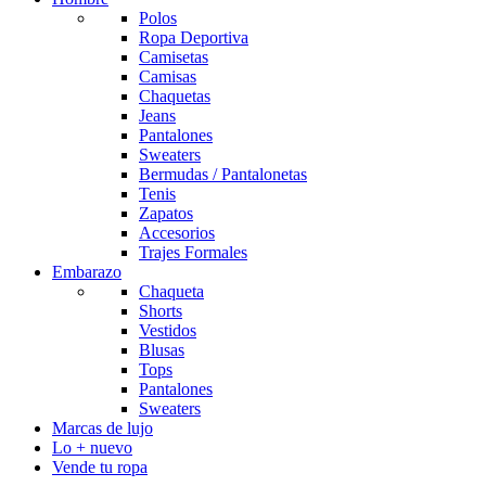
Polos
Ropa Deportiva
Camisetas
Camisas
Chaquetas
Jeans
Pantalones
Sweaters
Bermudas / Pantalonetas
Tenis
Zapatos
Accesorios
Trajes Formales
Embarazo
Chaqueta
Shorts
Vestidos
Blusas
Tops
Pantalones
Sweaters
Marcas de lujo
Lo + nuevo
Vende tu ropa