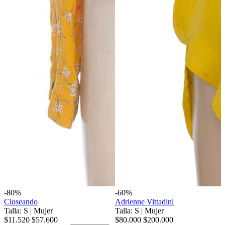
-80%
-60%
Closeando
Adrienne Vittadini
Talla: S
|
Mujer
Talla: S
|
Mujer
$11.520
$57.600
$80.000
$200.000