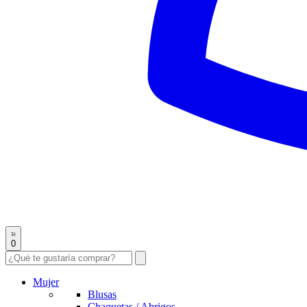
0
Mujer
Blusas
Chaquetas / Abrigos