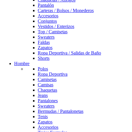
Pantalón
Carteras / Bolsos / Monederos
Accesorios
Conjuntos
Vestidos / Enterizos
Top / Camisetas
Sweaters
Faldas
Zapatos
Ropa Deportiva / Salidas de Baño
Shorts
Hombre
Polos
Ropa Deportiva
Camisetas
Camisas
Chaquetas
Jeans
Pantalones
Sweaters
Bermudas / Pantalonetas
Tenis
Zapatos
Accesorios