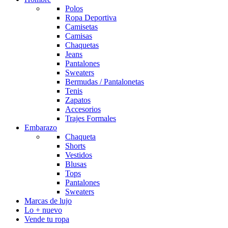
Polos
Ropa Deportiva
Camisetas
Camisas
Chaquetas
Jeans
Pantalones
Sweaters
Bermudas / Pantalonetas
Tenis
Zapatos
Accesorios
Trajes Formales
Embarazo
Chaqueta
Shorts
Vestidos
Blusas
Tops
Pantalones
Sweaters
Marcas de lujo
Lo + nuevo
Vende tu ropa