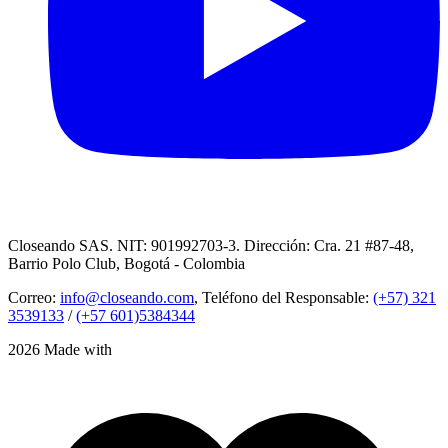
Closeando SAS. NIT: 901992703-3. Dirección: Cra. 21 #87-48,
Barrio Polo Club, Bogotá - Colombia
Correo:
info@closeando.com
, Teléfono del Responsable:
(+57) 321
3539133
/
(+57 601)5384344
2026 Made with