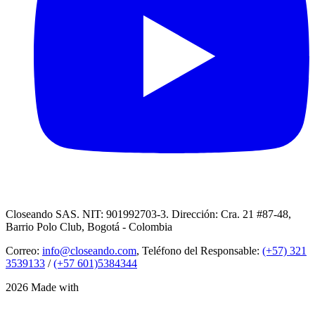
Closeando SAS. NIT: 901992703-3. Dirección: Cra. 21 #87-48,
Barrio Polo Club, Bogotá - Colombia
Correo:
info@closeando.com
, Teléfono del Responsable:
(+57) 321
3539133
/
(+57 601)5384344
2026 Made with