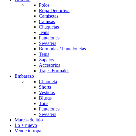
Polos
Ropa Deportiva
Camisetas
Camisas
Chaquetas
Jeans
Pantalones
Sweaters
Bermudas / Pantalonetas
Tenis
Zapatos
Accesorios
Trajes Formales
Embarazo
Chaqueta
Shorts
Vestidos
Blusas
Tops
Pantalones
Sweaters
Marcas de lujo
Lo + nuevo
Vende tu ropa