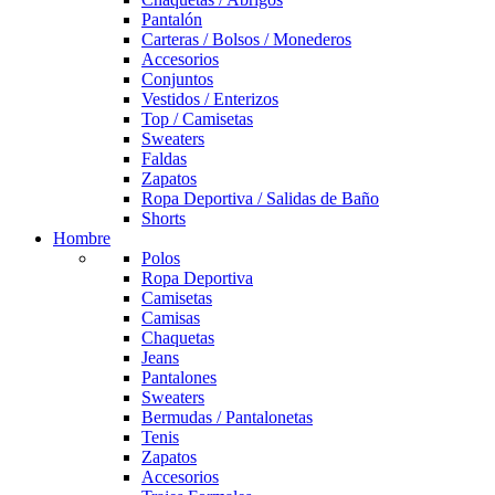
Pantalón
Carteras / Bolsos / Monederos
Accesorios
Conjuntos
Vestidos / Enterizos
Top / Camisetas
Sweaters
Faldas
Zapatos
Ropa Deportiva / Salidas de Baño
Shorts
Hombre
Polos
Ropa Deportiva
Camisetas
Camisas
Chaquetas
Jeans
Pantalones
Sweaters
Bermudas / Pantalonetas
Tenis
Zapatos
Accesorios