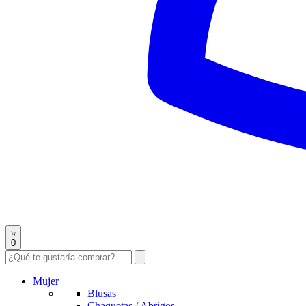
0
Mujer
Blusas
Chaquetas / Abrigos