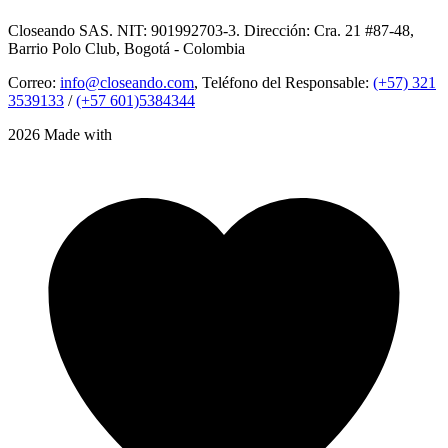
Closeando SAS. NIT: 901992703-3. Dirección: Cra. 21 #87-48,
Barrio Polo Club, Bogotá - Colombia
Correo:
info@closeando.com
, Teléfono del Responsable:
(+57) 321
3539133
/
(+57 601)5384344
2026 Made with