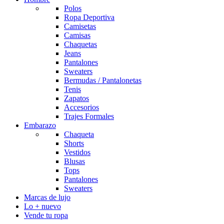
Polos
Ropa Deportiva
Camisetas
Camisas
Chaquetas
Jeans
Pantalones
Sweaters
Bermudas / Pantalonetas
Tenis
Zapatos
Accesorios
Trajes Formales
Embarazo
Chaqueta
Shorts
Vestidos
Blusas
Tops
Pantalones
Sweaters
Marcas de lujo
Lo + nuevo
Vende tu ropa