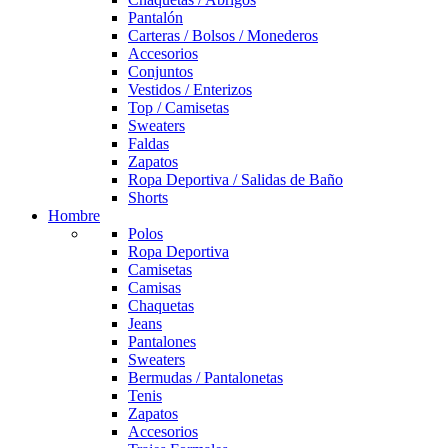
Pantalón
Carteras / Bolsos / Monederos
Accesorios
Conjuntos
Vestidos / Enterizos
Top / Camisetas
Sweaters
Faldas
Zapatos
Ropa Deportiva / Salidas de Baño
Shorts
Hombre
Polos
Ropa Deportiva
Camisetas
Camisas
Chaquetas
Jeans
Pantalones
Sweaters
Bermudas / Pantalonetas
Tenis
Zapatos
Accesorios