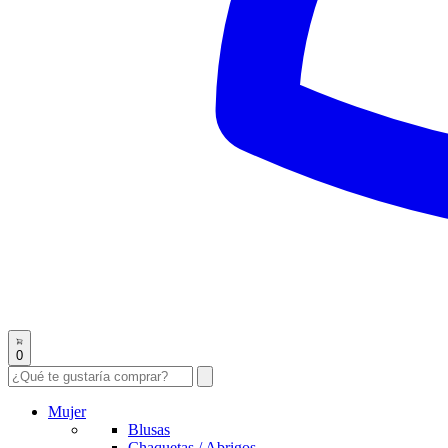
0
Mujer
Blusas
Chaquetas / Abrigos