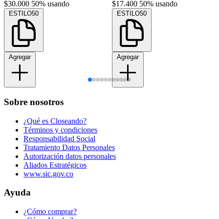
$30.000
50% usando
$17.400
50% usando
ESTILO50
ESTILO50
Agregar
Agregar
Sobre nosotros
¿Qué es Closeando?
Términos y condiciones
Responsabilidad Social
Tratamiento Datos Personales
Autorización datos personales
Aliados Estratégicos
www.sic.gov.co
Ayuda
¿Cómo comprar?