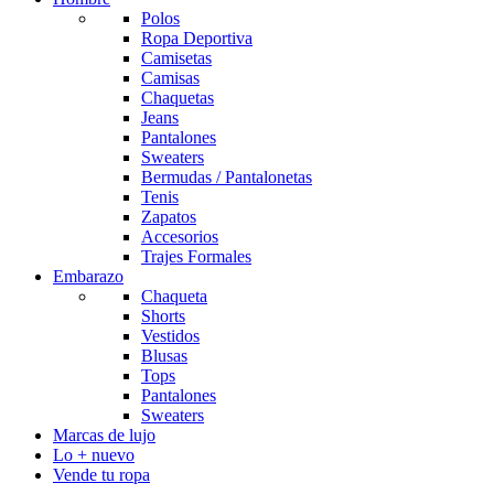
Polos
Ropa Deportiva
Camisetas
Camisas
Chaquetas
Jeans
Pantalones
Sweaters
Bermudas / Pantalonetas
Tenis
Zapatos
Accesorios
Trajes Formales
Embarazo
Chaqueta
Shorts
Vestidos
Blusas
Tops
Pantalones
Sweaters
Marcas de lujo
Lo + nuevo
Vende tu ropa