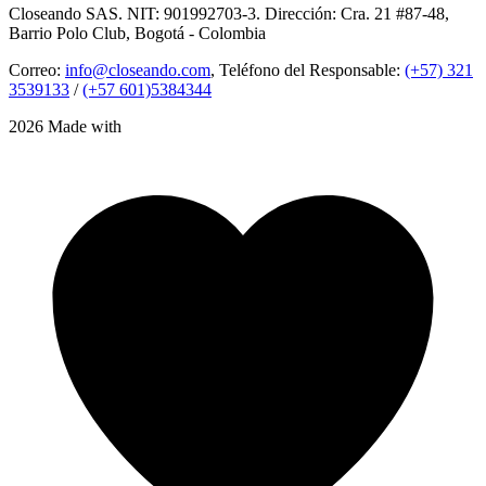
Closeando SAS. NIT: 901992703-3. Dirección: Cra. 21 #87-48,
Barrio Polo Club, Bogotá - Colombia
Correo:
info@closeando.com
, Teléfono del Responsable:
(+57) 321
3539133
/
(+57 601)5384344
2026 Made with