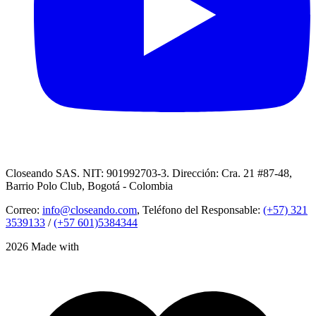
Closeando SAS. NIT: 901992703-3. Dirección: Cra. 21 #87-48,
Barrio Polo Club, Bogotá - Colombia
Correo:
info@closeando.com
, Teléfono del Responsable:
(+57) 321
3539133
/
(+57 601)5384344
2026 Made with