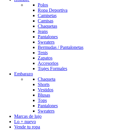
Polos
Ropa Deportiva
Camisetas
Camisas
Chaquetas
Jeans
Pantalones
Sweaters
Bermudas / Pantalonetas
Tenis
Zapatos
Accesorios
Trajes Formales
Embarazo
Chaqueta
Shorts
Vestidos
Blusas
Tops
Pantalones
Sweaters
Marcas de lujo
Lo + nuevo
Vende tu ropa