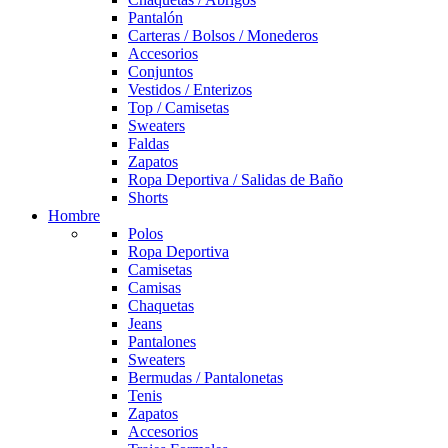
Pantalón
Carteras / Bolsos / Monederos
Accesorios
Conjuntos
Vestidos / Enterizos
Top / Camisetas
Sweaters
Faldas
Zapatos
Ropa Deportiva / Salidas de Baño
Shorts
Hombre
Polos
Ropa Deportiva
Camisetas
Camisas
Chaquetas
Jeans
Pantalones
Sweaters
Bermudas / Pantalonetas
Tenis
Zapatos
Accesorios