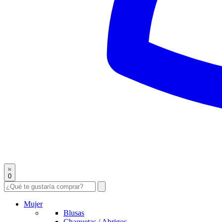
0
Mujer
Blusas
Chaquetas / Abrigos