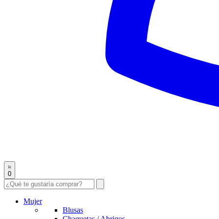
0
Mujer
Blusas
Chaquetas / Abrigos