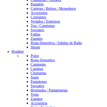
Pantalón
Carteras / Bolsos / Monederos
Accesorios
Conjuntos
Vestidos / Enterizos
Top / Camisetas
Sweaters
Faldas
Zapatos
Ropa Deportiva / Salidas de Baño
Shorts
Hombre
Polos
Ropa Deportiva
Camisetas
Camisas
Chaquetas
Jeans
Pantalones
Sweaters
Bermudas / Pantalonetas
Tenis
Zapatos
Accesorios