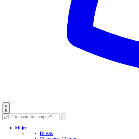
0
Mujer
Blusas
Chaquetas / Abrigos