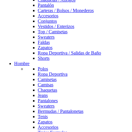
Pantalón
Carteras / Bolsos / Monederos
Accesorios
Conjuntos
Vestidos / Enterizos
Top / Camisetas
Sweaters
Faldas
Zapatos
Ropa Deportiva / Salidas de Baño
Shorts
Hombre
Polos
Ropa Deportiva
Camisetas
Camisas
Chaquetas
Jeans
Pantalones
Sweaters
Bermudas / Pantalonetas
Tenis
Zapatos
Accesorios