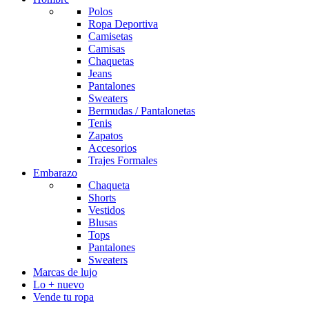
Polos
Ropa Deportiva
Camisetas
Camisas
Chaquetas
Jeans
Pantalones
Sweaters
Bermudas / Pantalonetas
Tenis
Zapatos
Accesorios
Trajes Formales
Embarazo
Chaqueta
Shorts
Vestidos
Blusas
Tops
Pantalones
Sweaters
Marcas de lujo
Lo + nuevo
Vende tu ropa