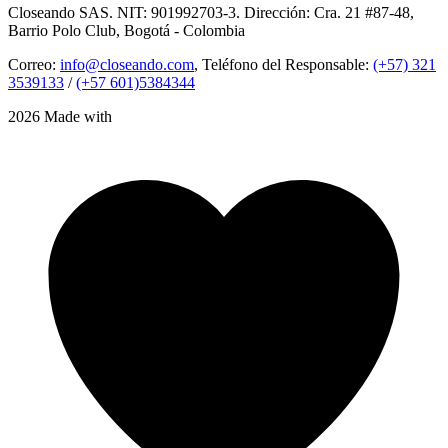
Closeando SAS. NIT: 901992703-3. Dirección: Cra. 21 #87-48,
Barrio Polo Club, Bogotá - Colombia
Correo:
info@closeando.com
, Teléfono del Responsable:
(+57) 321
3539133
/
(+57 601)5384344
2026 Made with