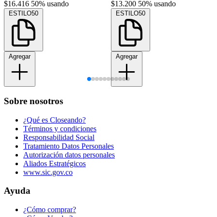
$16.416
50% usando
$13.200
50% usando
ESTILO50
ESTILO50
Agregar
Agregar
Sobre nosotros
¿Qué es Closeando?
Términos y condiciones
Responsabilidad Social
Tratamiento Datos Personales
Autorización datos personales
Aliados Estratégicos
www.sic.gov.co
Ayuda
¿Cómo comprar?