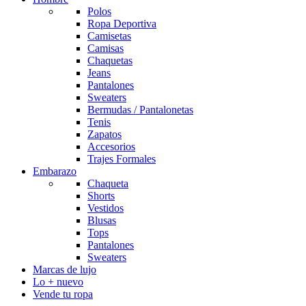
Polos
Ropa Deportiva
Camisetas
Camisas
Chaquetas
Jeans
Pantalones
Sweaters
Bermudas / Pantalonetas
Tenis
Zapatos
Accesorios
Trajes Formales
Embarazo
Chaqueta
Shorts
Vestidos
Blusas
Tops
Pantalones
Sweaters
Marcas de lujo
Lo + nuevo
Vende tu ropa