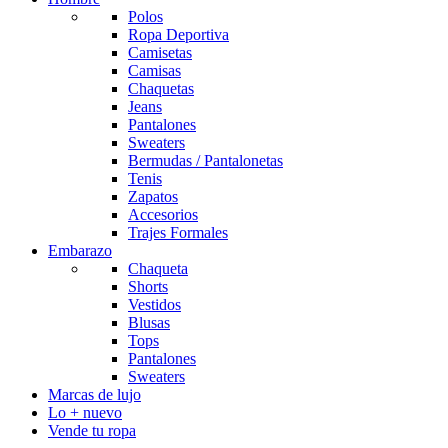
Polos
Ropa Deportiva
Camisetas
Camisas
Chaquetas
Jeans
Pantalones
Sweaters
Bermudas / Pantalonetas
Tenis
Zapatos
Accesorios
Trajes Formales
Embarazo
Chaqueta
Shorts
Vestidos
Blusas
Tops
Pantalones
Sweaters
Marcas de lujo
Lo + nuevo
Vende tu ropa