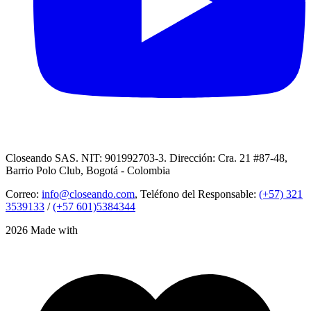
Closeando SAS. NIT: 901992703-3. Dirección: Cra. 21 #87-48,
Barrio Polo Club, Bogotá - Colombia
Correo:
info@closeando.com
, Teléfono del Responsable:
(+57) 321
3539133
/
(+57 601)5384344
2026 Made with