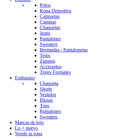
Polos
Ropa Deportiva
Camisetas
Camisas
Chaquetas
Jeans
Pantalones
Sweaters
Bermudas / Pantalonetas
Tenis
Zapatos
Accesorios
Trajes Formales
Embarazo
Chaqueta
Shorts
Vestidos
Blusas
Tops
Pantalones
Sweaters
Marcas de lujo
Lo + nuevo
Vende tu ropa