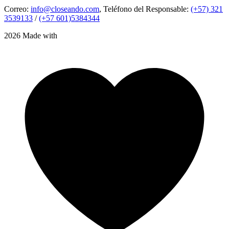
Correo:
info@closeando.com
, Teléfono del Responsable:
(+57) 321
3539133
/
(+57 601)5384344
2026 Made with