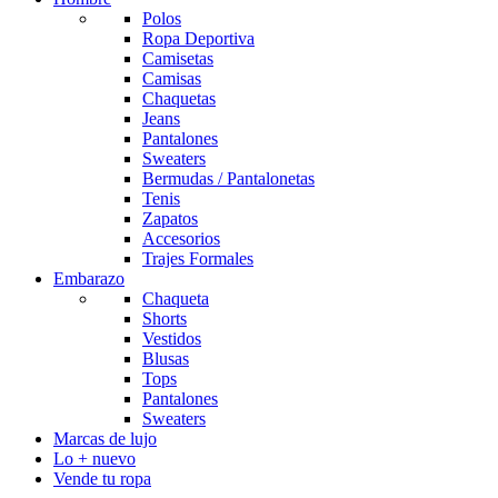
Polos
Ropa Deportiva
Camisetas
Camisas
Chaquetas
Jeans
Pantalones
Sweaters
Bermudas / Pantalonetas
Tenis
Zapatos
Accesorios
Trajes Formales
Embarazo
Chaqueta
Shorts
Vestidos
Blusas
Tops
Pantalones
Sweaters
Marcas de lujo
Lo + nuevo
Vende tu ropa