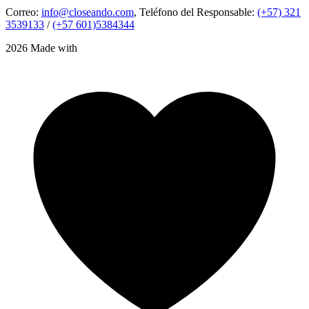
Correo:
info@closeando.com
, Teléfono del Responsable:
(+57) 321
3539133
/
(+57 601)5384344
2026 Made with