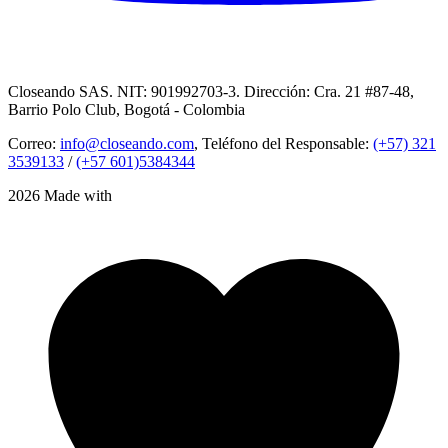
Closeando SAS. NIT: 901992703-3. Dirección: Cra. 21 #87-48,
Barrio Polo Club, Bogotá - Colombia
Correo:
info@closeando.com
, Teléfono del Responsable:
(+57) 321
3539133
/
(+57 601)5384344
2026 Made with