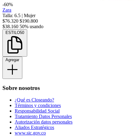
-60%
Zara
Talla: 6.5
|
Mujer
$76.320
$190.800
$38.160
50% usando
ESTILO50
Agregar
Sobre nosotros
¿Qué es Closeando?
Términos y condiciones
Responsabilidad Social
Tratamiento Datos Personales
Autorización datos personales
Aliados Estratégicos
www.sic.gov.co