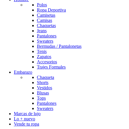
Polos
Ropa Deportiva
Camisetas
Camisas
Chaquetas
Jeans
Pantalones
Sweaters
Bermudas / Pantalonetas
Tenis
Zapatos
Accesorios
Trajes Formales
Embarazo
Chaqueta
Shorts
Vestidos
Blusas
Tops
Pantalones
Sweaters
Marcas de lujo
Lo + nuevo
Vende tu ropa