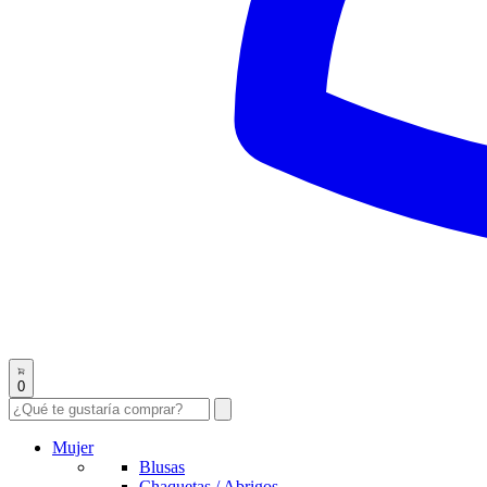
0
Mujer
Blusas
Chaquetas / Abrigos