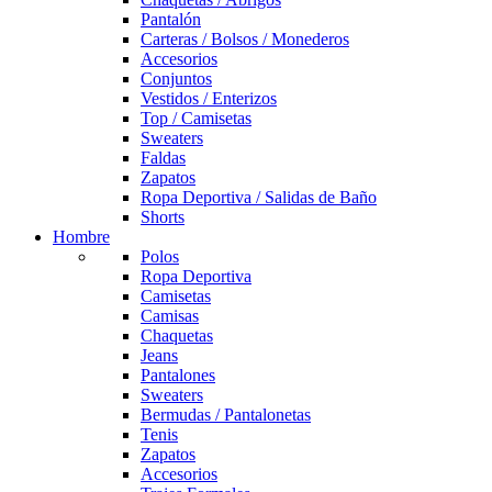
Pantalón
Carteras / Bolsos / Monederos
Accesorios
Conjuntos
Vestidos / Enterizos
Top / Camisetas
Sweaters
Faldas
Zapatos
Ropa Deportiva / Salidas de Baño
Shorts
Hombre
Polos
Ropa Deportiva
Camisetas
Camisas
Chaquetas
Jeans
Pantalones
Sweaters
Bermudas / Pantalonetas
Tenis
Zapatos
Accesorios