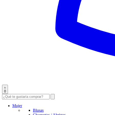
0
Mujer
Blusas
Chaquetas / Abrigos