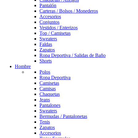
Pantalón
Carteras / Bolsos / Monederos
Accesorios
Conjuntos
Vestidos / Enterizos
Top / Camisetas
Sweaters
Faldas
Zapatos
Ropa Deportiva / Salidas de Baño
Shorts
Hombre
Polos
Ropa Deportiva
Camisetas
Camisas
Chaquetas
Jeans
Pantalones
Sweaters
Bermudas / Pantalonetas
Tenis
Zapatos
Accesorios