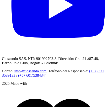
Closeando SAS. NIT: 901992703-3. Dirección: Cra. 21 #87-48,
Barrio Polo Club, Bogotá - Colombia
Correo:
info@closeando.com
, Teléfono del Responsable:
(+57) 321
3539133
/
(+57 601)5384344
2026 Made with