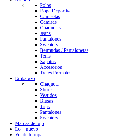
Polos
Ropa Deportiva
Camisetas
Camisas
Chaquetas
Jeans
Pantalones
Sweaters
Bermudas / Pantalonetas
Tenis
Zapatos
Accesorios
Trajes Formales
Embarazo
Chaqueta
Shorts
Vestidos
Blusas
Tops
Pantalones
Sweaters
Marcas de lujo
Lo + nuevo
Vende tu ropa