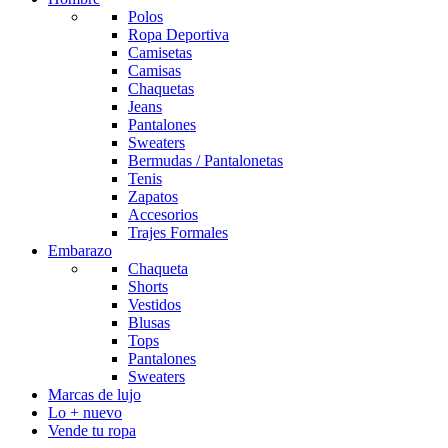
Polos
Ropa Deportiva
Camisetas
Camisas
Chaquetas
Jeans
Pantalones
Sweaters
Bermudas / Pantalonetas
Tenis
Zapatos
Accesorios
Trajes Formales
Embarazo
Chaqueta
Shorts
Vestidos
Blusas
Tops
Pantalones
Sweaters
Marcas de lujo
Lo + nuevo
Vende tu ropa