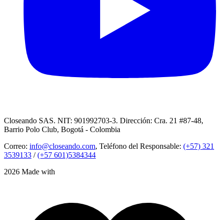
Closeando SAS. NIT: 901992703-3. Dirección: Cra. 21 #87-48,
Barrio Polo Club, Bogotá - Colombia
Correo:
info@closeando.com
, Teléfono del Responsable:
(+57) 321
3539133
/
(+57 601)5384344
2026 Made with