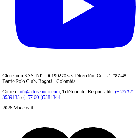
Closeando SAS. NIT: 901992703-3. Dirección: Cra. 21 #87-48,
Barrio Polo Club, Bogotá - Colombia
Correo:
info@closeando.com
, Teléfono del Responsable:
(+57) 321
3539133
/
(+57 601)5384344
2026 Made with