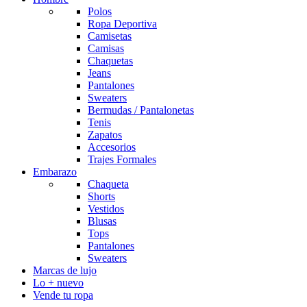
Polos
Ropa Deportiva
Camisetas
Camisas
Chaquetas
Jeans
Pantalones
Sweaters
Bermudas / Pantalonetas
Tenis
Zapatos
Accesorios
Trajes Formales
Embarazo
Chaqueta
Shorts
Vestidos
Blusas
Tops
Pantalones
Sweaters
Marcas de lujo
Lo + nuevo
Vende tu ropa