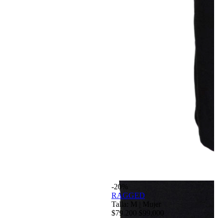
-20%
RAGGED
Talla: M
|
Mujer
$79.200
$99.000