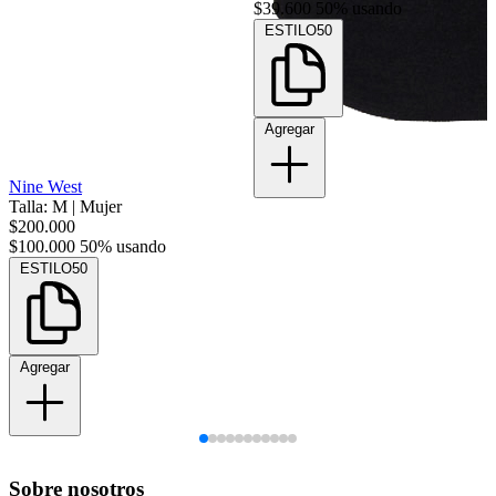
$39.600
50% usando
ESTILO50
Agregar
Nine West
Talla: M
|
Mujer
$200.000
$100.000
50% usando
ESTILO50
Agregar
Sobre nosotros