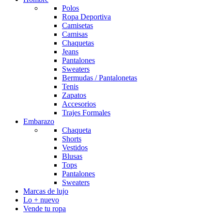
Polos
Ropa Deportiva
Camisetas
Camisas
Chaquetas
Jeans
Pantalones
Sweaters
Bermudas / Pantalonetas
Tenis
Zapatos
Accesorios
Trajes Formales
Embarazo
Chaqueta
Shorts
Vestidos
Blusas
Tops
Pantalones
Sweaters
Marcas de lujo
Lo + nuevo
Vende tu ropa