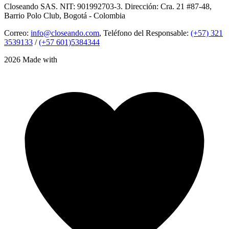
Closeando SAS. NIT: 901992703-3. Dirección: Cra. 21 #87-48,
Barrio Polo Club, Bogotá - Colombia
Correo:
info@closeando.com
, Teléfono del Responsable:
(+57) 321
3539133
/
(+57 601)5384344
2026 Made with