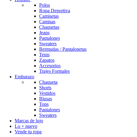
Polos
Ropa Deportiva
Camisetas
Camisas
Chaquetas
Jeans
Pantalones
Sweaters
Bermudas / Pantalonetas
Tenis
Zapatos
Accesorios
Trajes Formales
Embarazo
Chaqueta
Shorts
Vestidos
Blusas
Tops
Pantalones
Sweaters
Marcas de lujo
Lo + nuevo
Vende tu ropa