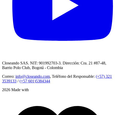
Closeando SAS. NIT: 901992703-3. Dirección: Cra. 21 #87-48,
Barrio Polo Club, Bogotá - Colombia
Correo:
info@closeando.com
, Teléfono del Responsable:
(+57) 321
3539133
/
(+57 601)5384344
2026 Made with