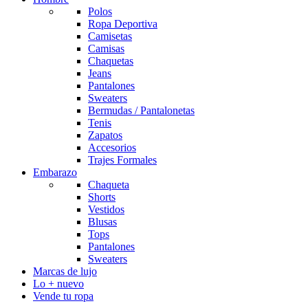
Polos
Ropa Deportiva
Camisetas
Camisas
Chaquetas
Jeans
Pantalones
Sweaters
Bermudas / Pantalonetas
Tenis
Zapatos
Accesorios
Trajes Formales
Embarazo
Chaqueta
Shorts
Vestidos
Blusas
Tops
Pantalones
Sweaters
Marcas de lujo
Lo + nuevo
Vende tu ropa