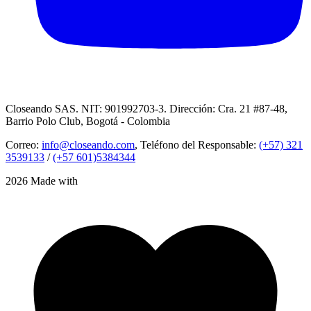
Closeando SAS. NIT: 901992703-3. Dirección: Cra. 21 #87-48,
Barrio Polo Club, Bogotá - Colombia
Correo:
info@closeando.com
, Teléfono del Responsable:
(+57) 321
3539133
/
(+57 601)5384344
2026 Made with