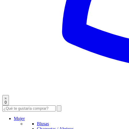
0
Mujer
Blusas
Chaquetas / Abrigos