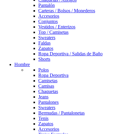
Pantalón
Carteras / Bolsos / Monederos
Accesorios
Conjuntos
Vestidos / Enterizos
Top / Camisetas
Sweaters
Faldas
Zapatos
Ropa Deportiva / Salidas de Baño
Shorts
Hombre
Polos
Ropa Deportiva
Camisetas
Camisas
Chaquetas
Jeans
Pantalones
Sweaters
Bermudas / Pantalonetas
Tenis
Zapatos
Accesorios