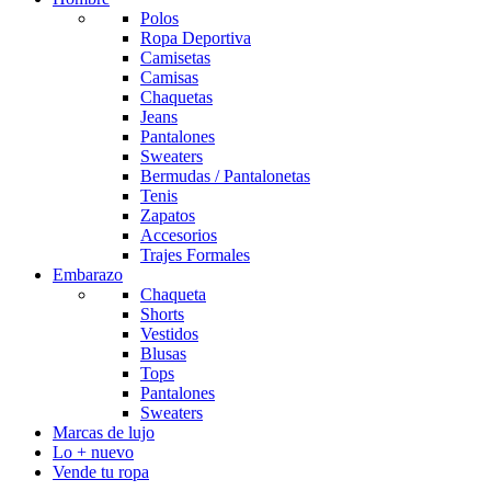
Polos
Ropa Deportiva
Camisetas
Camisas
Chaquetas
Jeans
Pantalones
Sweaters
Bermudas / Pantalonetas
Tenis
Zapatos
Accesorios
Trajes Formales
Embarazo
Chaqueta
Shorts
Vestidos
Blusas
Tops
Pantalones
Sweaters
Marcas de lujo
Lo + nuevo
Vende tu ropa