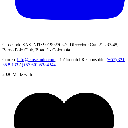
Closeando SAS. NIT: 901992703-3. Dirección: Cra. 21 #87-48,
Barrio Polo Club, Bogotá - Colombia
Correo:
info@closeando.com
, Teléfono del Responsable:
(+57) 321
3539133
/
(+57 601)5384344
2026 Made with