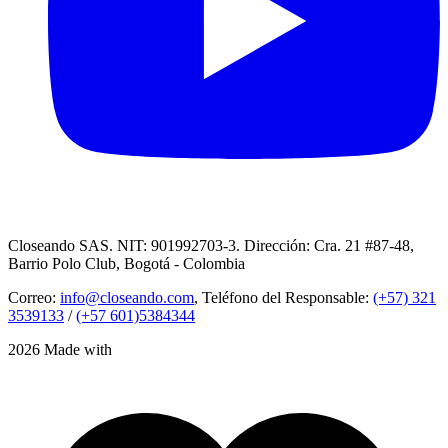
Closeando SAS. NIT: 901992703-3. Dirección: Cra. 21 #87-48,
Barrio Polo Club, Bogotá - Colombia
Correo:
info@closeando.com
, Teléfono del Responsable:
(+57) 321
3539133
/
(+57 601)5384344
2026 Made with