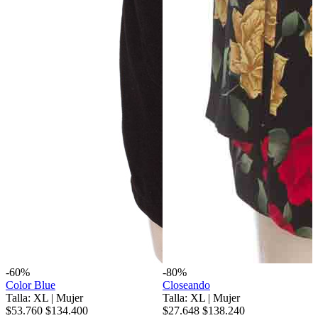
-60%
-80%
Color Blue
Closeando
Talla: XL
|
Mujer
Talla: XL
|
Mujer
$53.760
$134.400
$27.648
$138.240