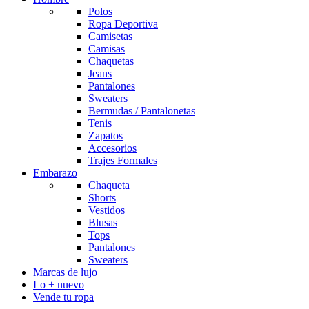
Polos
Ropa Deportiva
Camisetas
Camisas
Chaquetas
Jeans
Pantalones
Sweaters
Bermudas / Pantalonetas
Tenis
Zapatos
Accesorios
Trajes Formales
Embarazo
Chaqueta
Shorts
Vestidos
Blusas
Tops
Pantalones
Sweaters
Marcas de lujo
Lo + nuevo
Vende tu ropa