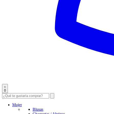
0
Mujer
Blusas
Chaquetas / Abrigos