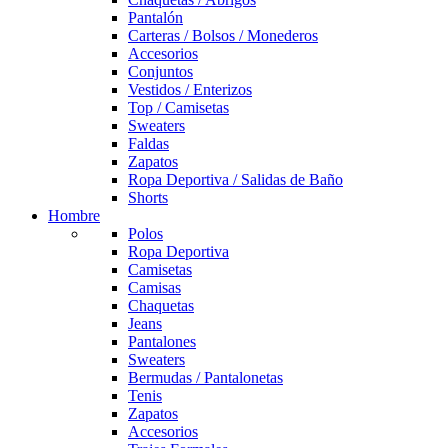
Pantalón
Carteras / Bolsos / Monederos
Accesorios
Conjuntos
Vestidos / Enterizos
Top / Camisetas
Sweaters
Faldas
Zapatos
Ropa Deportiva / Salidas de Baño
Shorts
Hombre
Polos
Ropa Deportiva
Camisetas
Camisas
Chaquetas
Jeans
Pantalones
Sweaters
Bermudas / Pantalonetas
Tenis
Zapatos
Accesorios