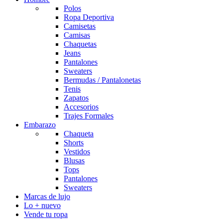
Polos
Ropa Deportiva
Camisetas
Camisas
Chaquetas
Jeans
Pantalones
Sweaters
Bermudas / Pantalonetas
Tenis
Zapatos
Accesorios
Trajes Formales
Embarazo
Chaqueta
Shorts
Vestidos
Blusas
Tops
Pantalones
Sweaters
Marcas de lujo
Lo + nuevo
Vende tu ropa