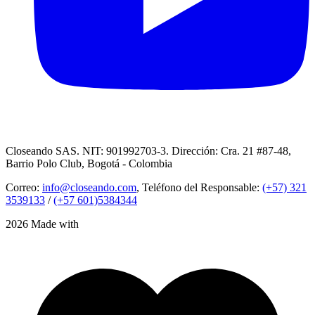
Closeando SAS. NIT: 901992703-3. Dirección: Cra. 21 #87-48,
Barrio Polo Club, Bogotá - Colombia
Correo:
info@closeando.com
, Teléfono del Responsable:
(+57) 321
3539133
/
(+57 601)5384344
2026 Made with