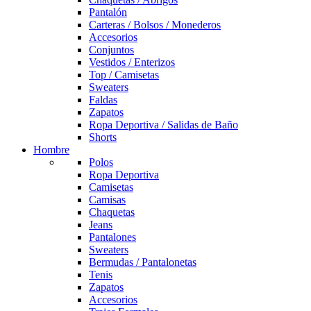
Pantalón
Carteras / Bolsos / Monederos
Accesorios
Conjuntos
Vestidos / Enterizos
Top / Camisetas
Sweaters
Faldas
Zapatos
Ropa Deportiva / Salidas de Baño
Shorts
Hombre
Polos
Ropa Deportiva
Camisetas
Camisas
Chaquetas
Jeans
Pantalones
Sweaters
Bermudas / Pantalonetas
Tenis
Zapatos
Accesorios