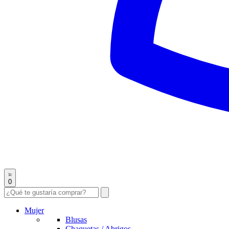
0
Mujer
Blusas
Chaquetas / Abrigos