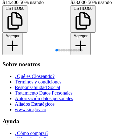
$14.400
50% usando
$33.000
50% usando
ESTILO50
ESTILO50
Agregar
Agregar
Sobre nosotros
¿Qué es Closeando?
Términos y condiciones
Responsabilidad Social
Tratamiento Datos Personales
Autorización datos personales
Aliados Estratégicos
www.sic.gov.co
Ayuda
¿Cómo comprar?