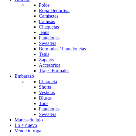
Polos
Ropa Deportiva
Camisetas
Camisas
Chaquetas
Jeans
Pantalones
Sweaters
Bermudas / Pantalonetas
Tenis
Zapatos
Accesorios
Trajes Formales
Embarazo
Chaqueta
Shorts
Vestidos
Blusas
Tops
Pantalones
Sweaters
Marcas de lujo
Lo + nuevo
Vende tu ropa