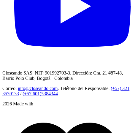
Closeando SAS. NIT: 901992703-3. Dirección: Cra. 21 #87-48,
Barrio Polo Club, Bogotá - Colombia
Correo:
info@closeando.com
, Teléfono del Responsable:
(+57) 321
3539133
/
(+57 601)5384344
2026 Made with