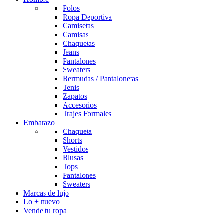
Polos
Ropa Deportiva
Camisetas
Camisas
Chaquetas
Jeans
Pantalones
Sweaters
Bermudas / Pantalonetas
Tenis
Zapatos
Accesorios
Trajes Formales
Embarazo
Chaqueta
Shorts
Vestidos
Blusas
Tops
Pantalones
Sweaters
Marcas de lujo
Lo + nuevo
Vende tu ropa