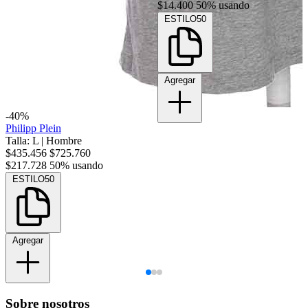
$14.400
50% usando
ESTILO50
Agregar
-40%
Philipp Plein
Talla: L
|
Hombre
$435.456
$725.760
$217.728
50% usando
ESTILO50
Agregar
Sobre nosotros