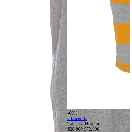
-60%
Closeando
Talla: L
|
Hombre
$28.800
$72.000