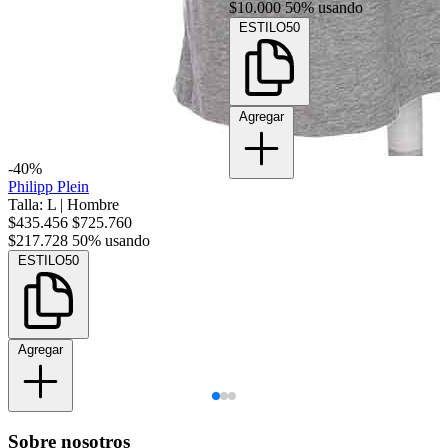
$10.000
50% usando
ESTILO50
Agregar
-40%
Philipp Plein
Talla: L
|
Hombre
$435.456
$725.760
$217.728
50% usando
ESTILO50
Agregar
Sobre nosotros