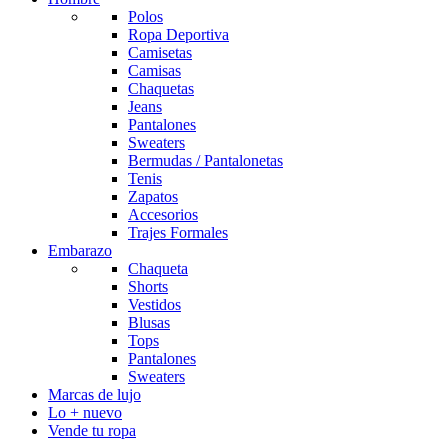
Polos
Ropa Deportiva
Camisetas
Camisas
Chaquetas
Jeans
Pantalones
Sweaters
Bermudas / Pantalonetas
Tenis
Zapatos
Accesorios
Trajes Formales
Embarazo
Chaqueta
Shorts
Vestidos
Blusas
Tops
Pantalones
Sweaters
Marcas de lujo
Lo + nuevo
Vende tu ropa