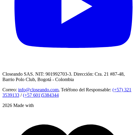
Closeando SAS. NIT: 901992703-3. Dirección: Cra. 21 #87-48,
Barrio Polo Club, Bogotá - Colombia
Correo:
info@closeando.com
, Teléfono del Responsable:
(+57) 321
3539133
/
(+57 601)5384344
2026 Made with