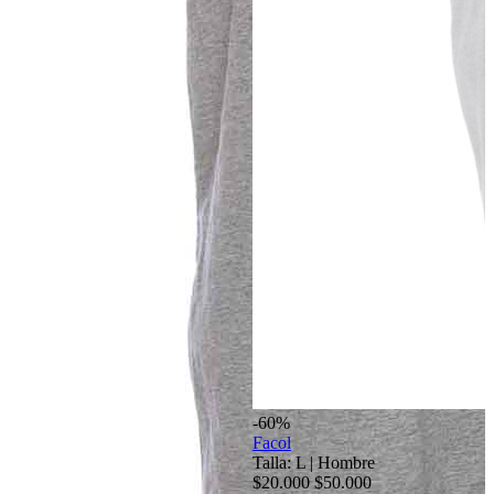
-60%
Facol
Talla: L
|
Hombre
$20.000
$50.000