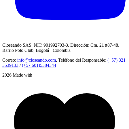
Closeando SAS. NIT: 901992703-3. Dirección: Cra. 21 #87-48,
Barrio Polo Club, Bogotá - Colombia
Correo:
info@closeando.com
, Teléfono del Responsable:
(+57) 321
3539133
/
(+57 601)5384344
2026 Made with