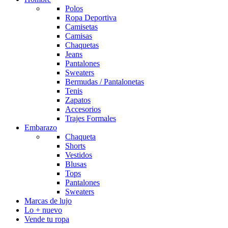
Polos
Ropa Deportiva
Camisetas
Camisas
Chaquetas
Jeans
Pantalones
Sweaters
Bermudas / Pantalonetas
Tenis
Zapatos
Accesorios
Trajes Formales
Embarazo
Chaqueta
Shorts
Vestidos
Blusas
Tops
Pantalones
Sweaters
Marcas de lujo
Lo + nuevo
Vende tu ropa