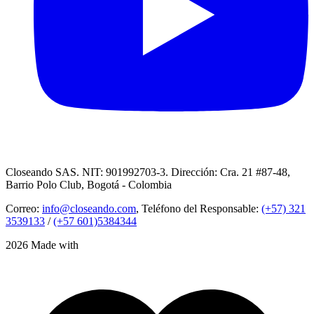
Closeando SAS. NIT: 901992703-3. Dirección: Cra. 21 #87-48,
Barrio Polo Club, Bogotá - Colombia
Correo:
info@closeando.com
, Teléfono del Responsable:
(+57) 321
3539133
/
(+57 601)5384344
2026 Made with