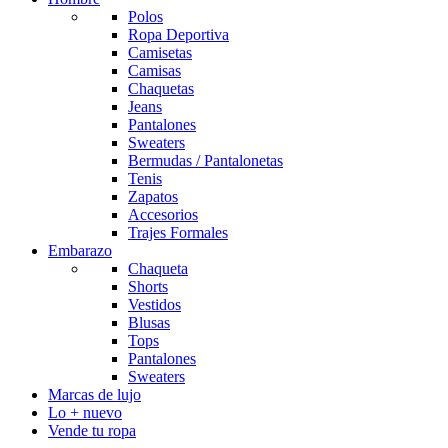
Polos
Ropa Deportiva
Camisetas
Camisas
Chaquetas
Jeans
Pantalones
Sweaters
Bermudas / Pantalonetas
Tenis
Zapatos
Accesorios
Trajes Formales
Embarazo
Chaqueta
Shorts
Vestidos
Blusas
Tops
Pantalones
Sweaters
Marcas de lujo
Lo + nuevo
Vende tu ropa