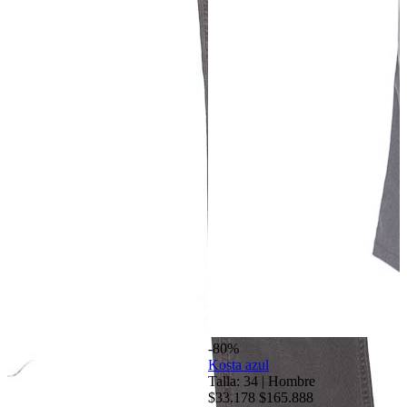
-80%
Kosta azul
Talla: 34
|
Hombre
$33.178
$165.888