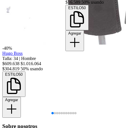
$16.589
50% usando
ESTILO50
Agregar
-40%
Hugo Boss
Talla: 34
|
Hombre
$609.638
$1.016.064
$304.819
50% usando
ESTILO50
Agregar
Sobre nosotros