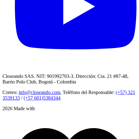
Closeando SAS. NIT: 901992703-3. Dirección: Cra. 21 #87-48,
Barrio Polo Club, Bogotá - Colombia
Correo:
info@closeando.com
, Teléfono del Responsable:
(+57) 321
3539133
/
(+57 601)5384344
2026 Made with