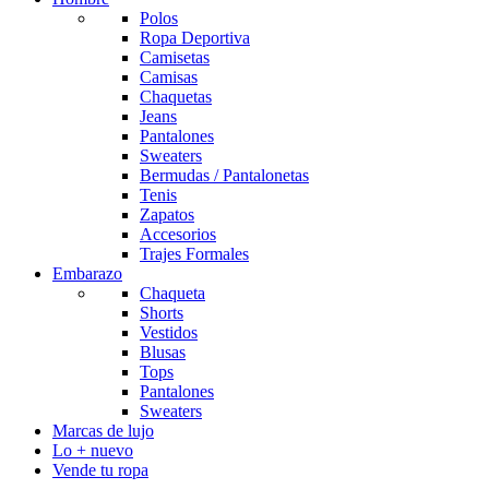
Polos
Ropa Deportiva
Camisetas
Camisas
Chaquetas
Jeans
Pantalones
Sweaters
Bermudas / Pantalonetas
Tenis
Zapatos
Accesorios
Trajes Formales
Embarazo
Chaqueta
Shorts
Vestidos
Blusas
Tops
Pantalones
Sweaters
Marcas de lujo
Lo + nuevo
Vende tu ropa