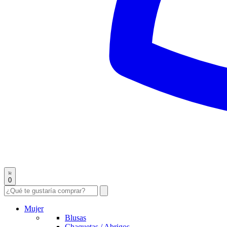
0
Mujer
Blusas
Chaquetas / Abrigos