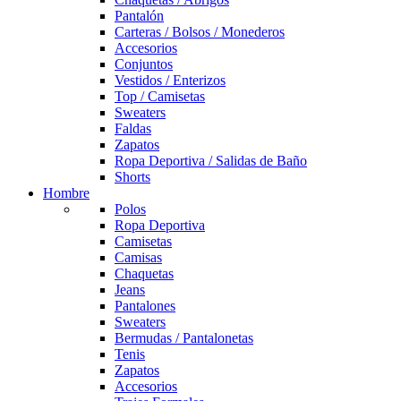
Pantalón
Carteras / Bolsos / Monederos
Accesorios
Conjuntos
Vestidos / Enterizos
Top / Camisetas
Sweaters
Faldas
Zapatos
Ropa Deportiva / Salidas de Baño
Shorts
Hombre
Polos
Ropa Deportiva
Camisetas
Camisas
Chaquetas
Jeans
Pantalones
Sweaters
Bermudas / Pantalonetas
Tenis
Zapatos
Accesorios