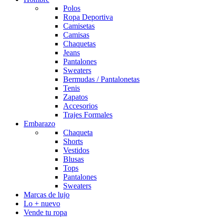
Polos
Ropa Deportiva
Camisetas
Camisas
Chaquetas
Jeans
Pantalones
Sweaters
Bermudas / Pantalonetas
Tenis
Zapatos
Accesorios
Trajes Formales
Embarazo
Chaqueta
Shorts
Vestidos
Blusas
Tops
Pantalones
Sweaters
Marcas de lujo
Lo + nuevo
Vende tu ropa