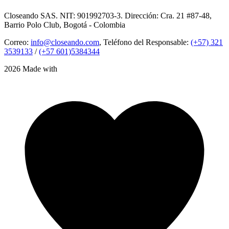
Closeando SAS. NIT: 901992703-3. Dirección: Cra. 21 #87-48,
Barrio Polo Club, Bogotá - Colombia
Correo:
info@closeando.com
, Teléfono del Responsable:
(+57) 321
3539133
/
(+57 601)5384344
2026 Made with