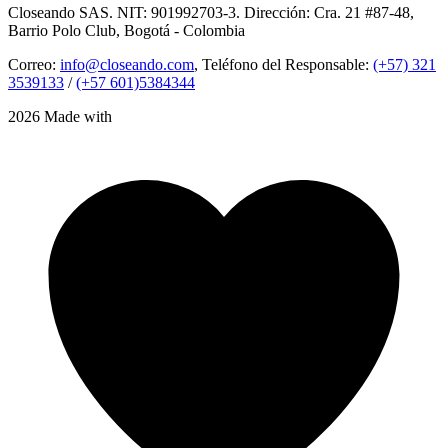
Closeando SAS. NIT: 901992703-3. Dirección: Cra. 21 #87-48,
Barrio Polo Club, Bogotá - Colombia
Correo:
info@closeando.com
, Teléfono del Responsable:
(+57) 321
3539133
/
(+57 601)5384344
2026 Made with