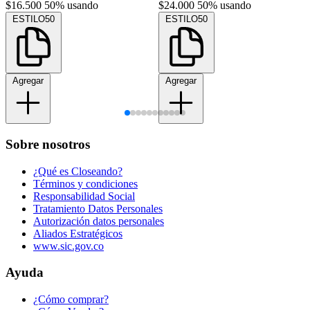
$16.500
50% usando
$24.000
50% usando
ESTILO50
ESTILO50
Agregar
Agregar
Sobre nosotros
¿Qué es Closeando?
Términos y condiciones
Responsabilidad Social
Tratamiento Datos Personales
Autorización datos personales
Aliados Estratégicos
www.sic.gov.co
Ayuda
¿Cómo comprar?