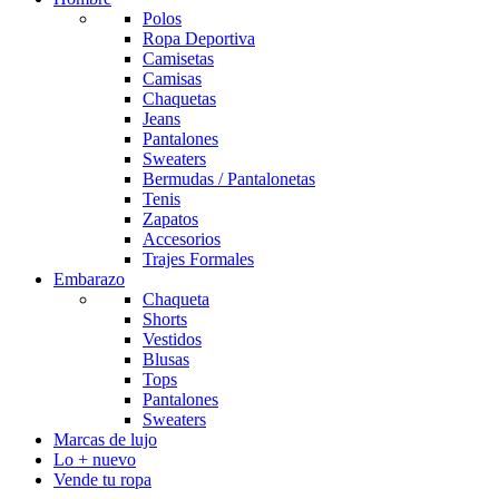
Polos
Ropa Deportiva
Camisetas
Camisas
Chaquetas
Jeans
Pantalones
Sweaters
Bermudas / Pantalonetas
Tenis
Zapatos
Accesorios
Trajes Formales
Embarazo
Chaqueta
Shorts
Vestidos
Blusas
Tops
Pantalones
Sweaters
Marcas de lujo
Lo + nuevo
Vende tu ropa