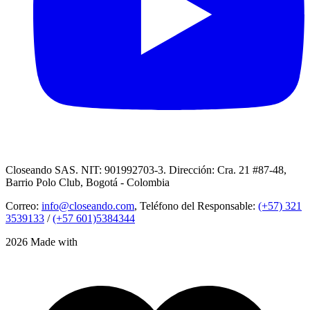
Closeando SAS. NIT: 901992703-3. Dirección: Cra. 21 #87-48,
Barrio Polo Club, Bogotá - Colombia
Correo:
info@closeando.com
, Teléfono del Responsable:
(+57) 321
3539133
/
(+57 601)5384344
2026 Made with