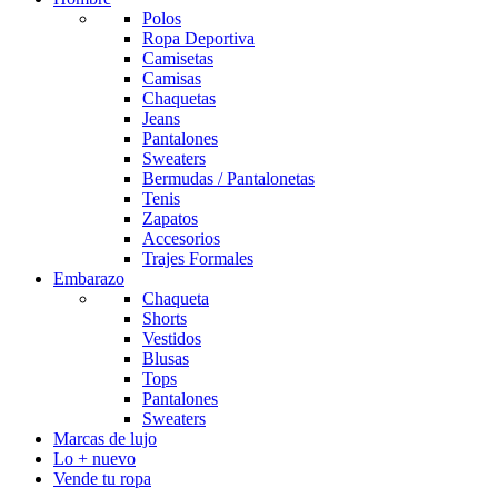
Polos
Ropa Deportiva
Camisetas
Camisas
Chaquetas
Jeans
Pantalones
Sweaters
Bermudas / Pantalonetas
Tenis
Zapatos
Accesorios
Trajes Formales
Embarazo
Chaqueta
Shorts
Vestidos
Blusas
Tops
Pantalones
Sweaters
Marcas de lujo
Lo + nuevo
Vende tu ropa