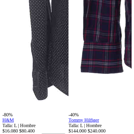
-80%
-40%
H&M
Tommy Hilfiger
Talla: L
|
Hombre
Talla: L
|
Hombre
$16.080
$80.400
$144.000
$240.000