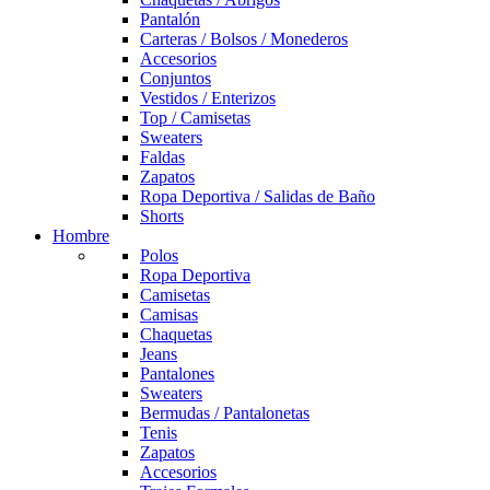
Pantalón
Carteras / Bolsos / Monederos
Accesorios
Conjuntos
Vestidos / Enterizos
Top / Camisetas
Sweaters
Faldas
Zapatos
Ropa Deportiva / Salidas de Baño
Shorts
Hombre
Polos
Ropa Deportiva
Camisetas
Camisas
Chaquetas
Jeans
Pantalones
Sweaters
Bermudas / Pantalonetas
Tenis
Zapatos
Accesorios