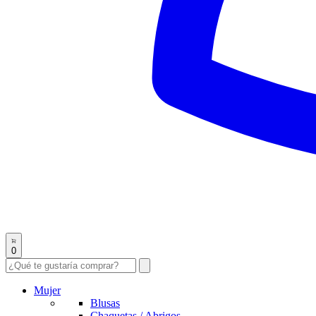
0
Mujer
Blusas
Chaquetas / Abrigos